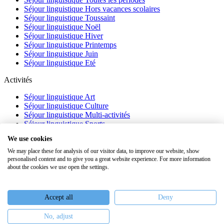
Séjour linguistique Hors vacances scolaires
Séjour linguistique Toussaint
Séjour linguistique Noël
Séjour linguistique Hiver
Séjour linguistique Printemps
Séjour linguistique Juin
Séjour linguistique Eté
Activités
Séjour linguistique Art
Séjour linguistique Culture
Séjour linguistique Multi-activités
Séjour linguistique Sports
Séjour linguistique Académique
We use cookies
À propos
We may place these for analysis of our visitor data, to improve our website, show
personalised content and to give you a great website experience. For more information
FAQ
about the cookies we use open the settings.
Témoignages
Blog
Webinaires
Accept all
Deny
Nous recrutons
No, adjust
Keiron Education -
Assurances
-
Plan du site
-
Mentions légales
-