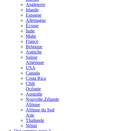
Angleterre
Irlande
Espagne
Allemagne
Écosse
Italie
Malte
France
Belgique
Autriche
Suisse
Amérique
USA
Canada
Costa Rica
Chili
Océanie
Australie
Nouvelle-Zélande
Afrique
Afrique du Sud
Asie
Thaïlande
Népal
Qui sommes-nous ?