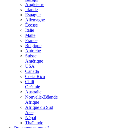
Angleterre
Irlande
Espagne
Allemagne
Écosse
Italie
Malte
France
Belgique
Autriche
Suisse
Amérique
USA
Canada
Costa Rica
Chili
Océanie
Australie
Nouvelle-Zélande
Afrique
Afrique du Sud
Asie
Népal
Thaïlande
Qui sommes-nous ?