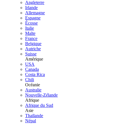
Angleterre
Irlande
Allemagne
Espagne
Écosse
Italie
Malte
France
Belgique
Autriche
Suisse
Amérique
USA
Canada
Costa Rica
Chili
Océanie
Australie
Nouvelle-Zélande
Afrique
Afrique du Sud
Asie
Thaïlande
Népal