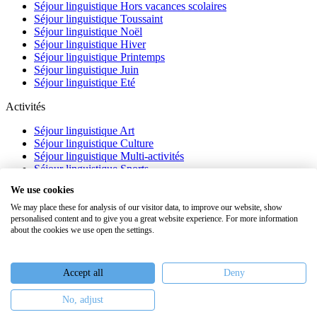
Séjour linguistique Hors vacances scolaires
Séjour linguistique Toussaint
Séjour linguistique Noël
Séjour linguistique Hiver
Séjour linguistique Printemps
Séjour linguistique Juin
Séjour linguistique Eté
Activités
Séjour linguistique Art
Séjour linguistique Culture
Séjour linguistique Multi-activités
Séjour linguistique Sports
Séjour linguistique Académique
We use cookies
À propos
We may place these for analysis of our visitor data, to improve our website, show
personalised content and to give you a great website experience. For more information
FAQ
about the cookies we use open the settings.
Témoignages
Blog
Webinaires
Accept all
Deny
Nous recrutons
No, adjust
Keiron Education -
Assurances
-
Plan du site
-
Mentions légales
-