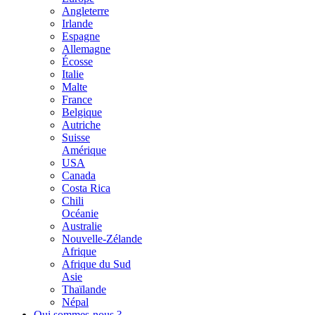
Angleterre
Irlande
Espagne
Allemagne
Écosse
Italie
Malte
France
Belgique
Autriche
Suisse
Amérique
USA
Canada
Costa Rica
Chili
Océanie
Australie
Nouvelle-Zélande
Afrique
Afrique du Sud
Asie
Thaïlande
Népal
Qui sommes-nous ?