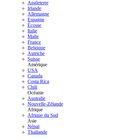
Angleterre
Irlande
Allemagne
Espagne
Écosse
Italie
Malte
France
Belgique
Autriche
Suisse
Amérique
USA
Canada
Costa Rica
Chili
Océanie
Australie
Nouvelle-Zélande
Afrique
Afrique du Sud
Asie
Népal
Thaïlande