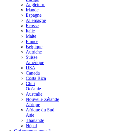
Angleterre
Irlande
Espagne
Allemagne
Écosse
Italie
Malte
France
Belgique
Autriche
Suisse
Amérique
USA
Canada
Costa Rica
Chili
Océanie
Australie
Nouvelle-Zélande
Afrique
Afrique du Sud
Asie
Thaïlande
Népal
Qui sommes-nous ?