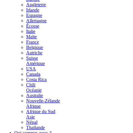
Angleterre
Irlande
Espagne
Allemagne
Écosse
Italie
Malte
France
Belgique
Autriche
Suisse
Amérique
USA
Canada
Costa Rica
Chili
Océanie
Australie
Nouvelle-Zélande
Afrique
Afrique du Sud
Asie
Népal
Thaïlande
Qui sommes-nous ?