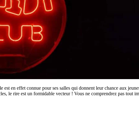
 est en effet connue pour ses salles qui donnent leur chance aux jeune
acles, le rire est un formidable vecteur ! Vous ne comprendrez pas tout i