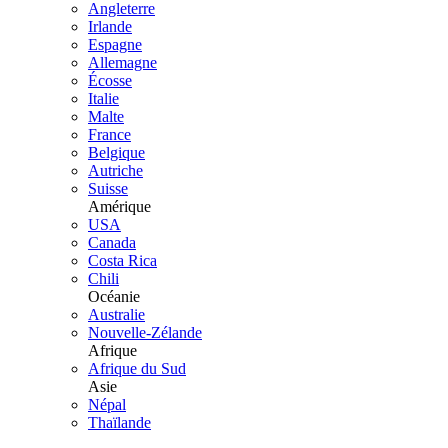
Angleterre
Irlande
Espagne
Allemagne
Écosse
Italie
Malte
France
Belgique
Autriche
Suisse
Amérique
USA
Canada
Costa Rica
Chili
Océanie
Australie
Nouvelle-Zélande
Afrique
Afrique du Sud
Asie
Népal
Thaïlande