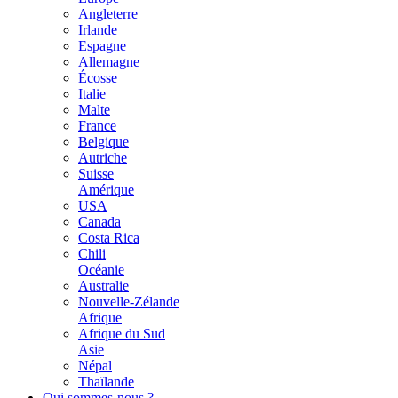
Angleterre
Irlande
Espagne
Allemagne
Écosse
Italie
Malte
France
Belgique
Autriche
Suisse
Amérique
USA
Canada
Costa Rica
Chili
Océanie
Australie
Nouvelle-Zélande
Afrique
Afrique du Sud
Asie
Népal
Thaïlande
Qui sommes-nous ?