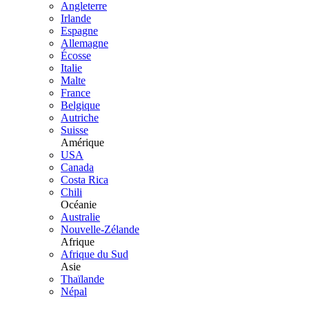
Angleterre
Irlande
Espagne
Allemagne
Écosse
Italie
Malte
France
Belgique
Autriche
Suisse
Amérique
USA
Canada
Costa Rica
Chili
Océanie
Australie
Nouvelle-Zélande
Afrique
Afrique du Sud
Asie
Thaïlande
Népal