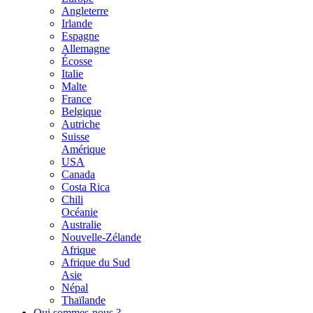
Angleterre
Irlande
Espagne
Allemagne
Écosse
Italie
Malte
France
Belgique
Autriche
Suisse
Amérique
USA
Canada
Costa Rica
Chili
Océanie
Australie
Nouvelle-Zélande
Afrique
Afrique du Sud
Asie
Népal
Thaïlande
Qui sommes-nous ?