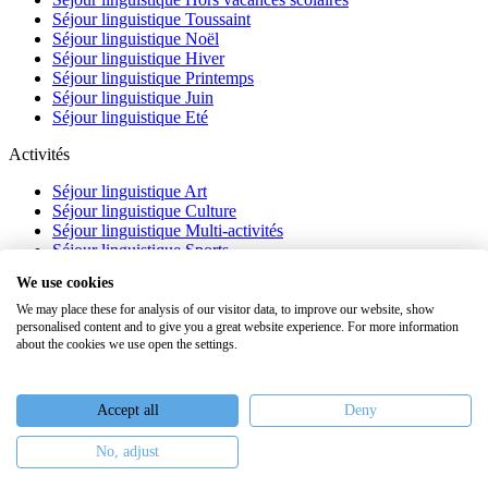
Séjour linguistique Toussaint
Séjour linguistique Noël
Séjour linguistique Hiver
Séjour linguistique Printemps
Séjour linguistique Juin
Séjour linguistique Eté
Activités
Séjour linguistique Art
Séjour linguistique Culture
Séjour linguistique Multi-activités
Séjour linguistique Sports
Séjour linguistique Académique
We use cookies
À propos
We may place these for analysis of our visitor data, to improve our website, show
personalised content and to give you a great website experience. For more information
FAQ
about the cookies we use open the settings.
Témoignages
Blog
Webinaires
Accept all
Deny
Nous recrutons
No, adjust
Keiron Education -
Assurances
-
Plan du site
-
Mentions légales
-
Conditions générales de vente
-
Politique de confidentialité