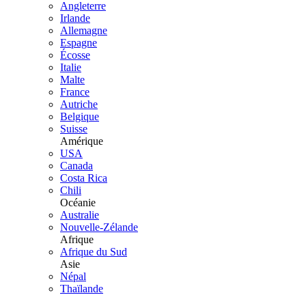
Angleterre
Irlande
Allemagne
Espagne
Écosse
Italie
Malte
France
Autriche
Belgique
Suisse
Amérique
USA
Canada
Costa Rica
Chili
Océanie
Australie
Nouvelle-Zélande
Afrique
Afrique du Sud
Asie
Népal
Thaïlande