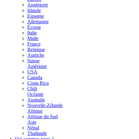
Angleterre
Irlande
Espagne
Allemagne
Écosse
Italie
Malte
France
Belgique
Autriche
Suisse
Amérique
USA
Canada
Costa Rica
Chili
Océanie
Australie
Nouvelle-Zélande
Afrique
Afrique du Sud
Asie
Népal
Thaïlande
Qui sommes-nous ?