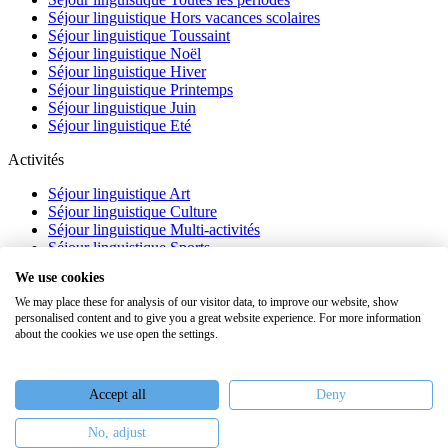
Séjour linguistique Hors vacances scolaires
Séjour linguistique Toussaint
Séjour linguistique Noël
Séjour linguistique Hiver
Séjour linguistique Printemps
Séjour linguistique Juin
Séjour linguistique Eté
Activités
Séjour linguistique Art
Séjour linguistique Culture
Séjour linguistique Multi-activités
Séjour linguistique Sports
Séjour linguistique Académique
We use cookies
À propos
We may place these for analysis of our visitor data, to improve our website, show
personalised content and to give you a great website experience. For more information
FAQ
about the cookies we use open the settings.
Témoignages
Blog
Webinaires
Accept all
Deny
Nous recrutons
No, adjust
Keiron Education -
Assurances
-
Plan du site
-
Mentions légales
-