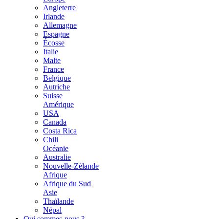
Angleterre
Irlande
Allemagne
Espagne
Écosse
Italie
Malte
France
Belgique
Autriche
Suisse
Amérique
USA
Canada
Costa Rica
Chili
Océanie
Australie
Nouvelle-Zélande
Afrique
Afrique du Sud
Asie
Thaïlande
Népal
Qui sommes-nous ?