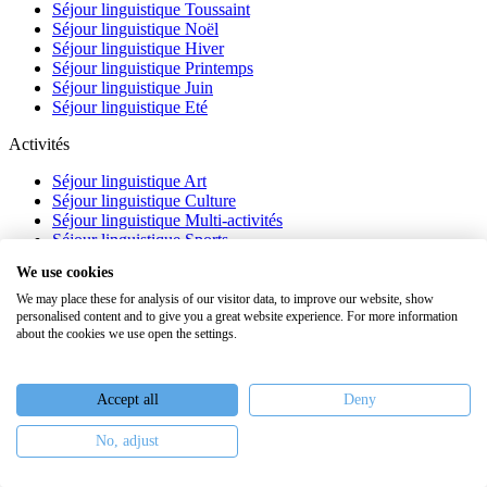
Séjour linguistique Toussaint
Séjour linguistique Noël
Séjour linguistique Hiver
Séjour linguistique Printemps
Séjour linguistique Juin
Séjour linguistique Eté
Activités
Séjour linguistique Art
Séjour linguistique Culture
Séjour linguistique Multi-activités
Séjour linguistique Sports
Séjour linguistique Académique
We use cookies
À propos
We may place these for analysis of our visitor data, to improve our website, show
personalised content and to give you a great website experience. For more information
FAQ
about the cookies we use open the settings.
Témoignages
Blog
Webinaires
Accept all
Deny
Nous recrutons
No, adjust
Keiron Education -
Assurances
-
Plan du site
-
Mentions légales
-
Conditions générales de vente
-
Politique de confidentialité