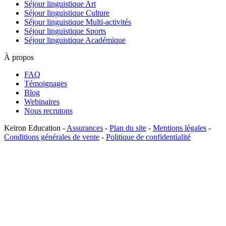
Séjour linguistique Art
Séjour linguistique Culture
Séjour linguistique Multi-activités
Séjour linguistique Sports
Séjour linguistique Académique
À propos
FAQ
Témoignages
Blog
Webinaires
Nous recrutons
Keiron Education -
Assurances
-
Plan du site
-
Mentions légales
-
Conditions générales de vente
-
Politique de confidentialité