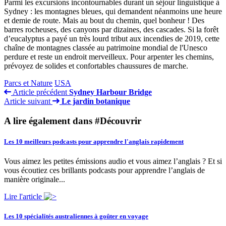
Parmi les excursions incontournables durant un séjour linguistique à
Sydney : les montagnes bleues, qui demandent néanmoins une heure
et demie de route. Mais au bout du chemin, quel bonheur ! Des
barres rocheuses, des canyons par dizaines, des cascades. Si la forêt
d’eucalyptus a payé un très lourd tribut aux incendies de 2019, cette
chaîne de montagnes classée au patrimoine mondial de l'Unesco
perdure et reste un endroit merveilleux. Pour arpenter les chemins,
prévoyez de solides et confortables chaussures de marche.
Parcs et Nature
USA
Article précédent
Sydney Harbour Bridge
Article suivant
Le jardin botanique
A lire également dans #Découvrir
Les 10 meilleurs podcasts pour apprendre l'anglais rapidement
Vous aimez les petites émissions audio et vous aimez l’anglais ? Et si
vous écoutiez ces brillants podcasts pour apprendre l’anglais de
manière originale...
Lire l'article
Les 10 spécialités australiennes à goûter en voyage