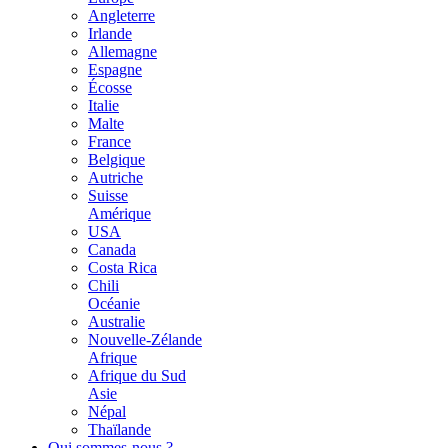
Angleterre
Irlande
Allemagne
Espagne
Écosse
Italie
Malte
France
Belgique
Autriche
Suisse
Amérique
USA
Canada
Costa Rica
Chili
Océanie
Australie
Nouvelle-Zélande
Afrique
Afrique du Sud
Asie
Népal
Thaïlande
Qui sommes-nous ?