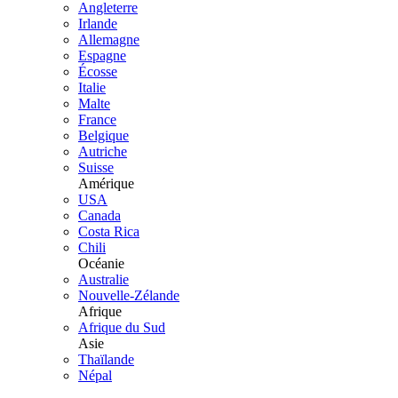
Angleterre
Irlande
Allemagne
Espagne
Écosse
Italie
Malte
France
Belgique
Autriche
Suisse
Amérique
USA
Canada
Costa Rica
Chili
Océanie
Australie
Nouvelle-Zélande
Afrique
Afrique du Sud
Asie
Thaïlande
Népal