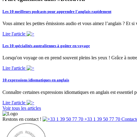
Les 10 meilleurs podcasts pour apprendre l'anglais rapidement
Vous aimez les petites émissions audio et vous aimez l’anglais ? Et si 
Lire l'article
Les 10 spécialités australiennes à goûter en voyage
Lorsqu'on voyage on en prend souvent pleins les yeux ! Grâce à notre t
Lire l'article
10 expressions idiomatiques en anglais
Connaître certaines expressions idiomatiques en anglais est essentiel
Lire l'article
Voir tous les articles
Restons en contact !
+33 1 39 50 77 70
Contact