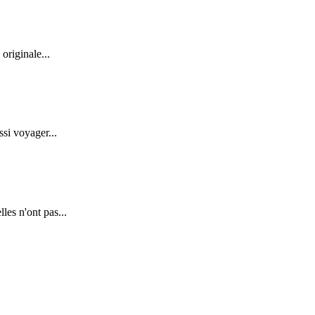
originale...
ssi voyager...
es n'ont pas...