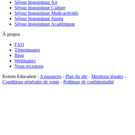
Séjour linguistique Art
Séjour linguistique Culture
Séjour linguistique Multi-activités
Séjour linguistique Sports
Séjour linguistique Académique
À propos
FAQ
Témoignages
Blog
Webinaires
Nous recrutons
Keiron Education -
Assurances
-
Plan du site
-
Mentions légales
-
Conditions générales de vente
-
Politique de confidentialité