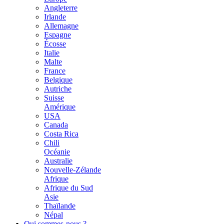
Angleterre
Irlande
Allemagne
Espagne
Écosse
Italie
Malte
France
Belgique
Autriche
Suisse
Amérique
USA
Canada
Costa Rica
Chili
Océanie
Australie
Nouvelle-Zélande
Afrique
Afrique du Sud
Asie
Thaïlande
Népal
Qui sommes-nous ?