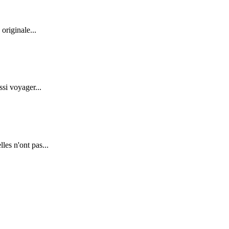
originale...
ssi voyager...
es n'ont pas...