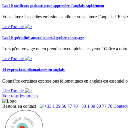
Les 10 meilleurs podcasts pour apprendre l'anglais rapidement
Vous aimez les petites émissions audio et vous aimez l’anglais ? Et si 
Lire l'article
Les 10 spécialités australiennes à goûter en voyage
Lorsqu'on voyage on en prend souvent pleins les yeux ! Grâce à notre t
Lire l'article
10 expressions idiomatiques en anglais
Connaître certaines expressions idiomatiques en anglais est essentiel
Lire l'article
Voir tous les articles
Restons en contact !
+33 1 39 50 77 70
Contact