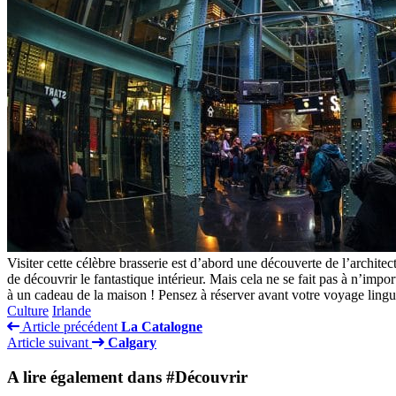
Visiter cette célèbre brasserie est d’abord une découverte de l’archite
de découvrir le fantastique intérieur. Mais cela ne se fait pas à n’im
à un cadeau de la maison ! Pensez à réserver avant votre voyage lingui
Culture
Irlande
Article précédent
La Catalogne
Article suivant
Calgary
A lire également dans #Découvrir