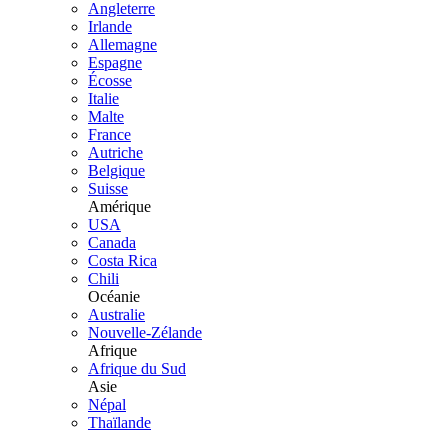
Angleterre
Irlande
Allemagne
Espagne
Écosse
Italie
Malte
France
Autriche
Belgique
Suisse
Amérique
USA
Canada
Costa Rica
Chili
Océanie
Australie
Nouvelle-Zélande
Afrique
Afrique du Sud
Asie
Népal
Thaïlande