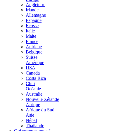
Angleterre
Irlande
Allemagne
Espagne
Écosse
Italie
Malte
France
Autriche
Belgique
Suisse
Amérique
USA
Canada
Costa Rica
Chili
Océanie
Australie
Nouvelle-Zélande
Afrique
Afrique du Sud
Asie
Népal
Thaïlande
Qui sommes-nous ?