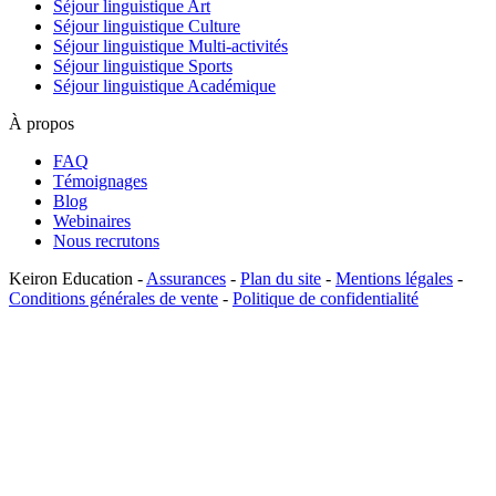
Séjour linguistique Art
Séjour linguistique Culture
Séjour linguistique Multi-activités
Séjour linguistique Sports
Séjour linguistique Académique
À propos
FAQ
Témoignages
Blog
Webinaires
Nous recrutons
Keiron Education -
Assurances
-
Plan du site
-
Mentions légales
-
Conditions générales de vente
-
Politique de confidentialité