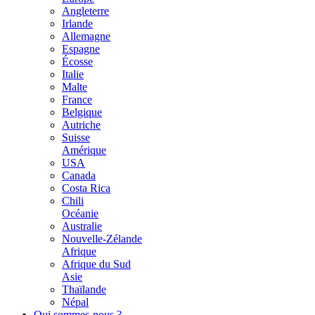
Angleterre
Irlande
Allemagne
Espagne
Écosse
Italie
Malte
France
Belgique
Autriche
Suisse
Amérique
USA
Canada
Costa Rica
Chili
Océanie
Australie
Nouvelle-Zélande
Afrique
Afrique du Sud
Asie
Thaïlande
Népal
Qui sommes-nous ?