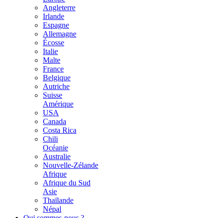
Angleterre
Irlande
Espagne
Allemagne
Écosse
Italie
Malte
France
Belgique
Autriche
Suisse
Amérique
USA
Canada
Costa Rica
Chili
Océanie
Australie
Nouvelle-Zélande
Afrique
Afrique du Sud
Asie
Thaïlande
Népal
Qui sommes-nous ?