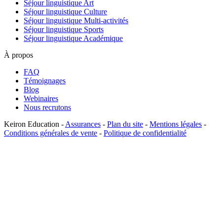
Séjour linguistique Art
Séjour linguistique Culture
Séjour linguistique Multi-activités
Séjour linguistique Sports
Séjour linguistique Académique
À propos
FAQ
Témoignages
Blog
Webinaires
Nous recrutons
Keiron Education -
Assurances
-
Plan du site
-
Mentions légales
-
Conditions générales de vente
-
Politique de confidentialité