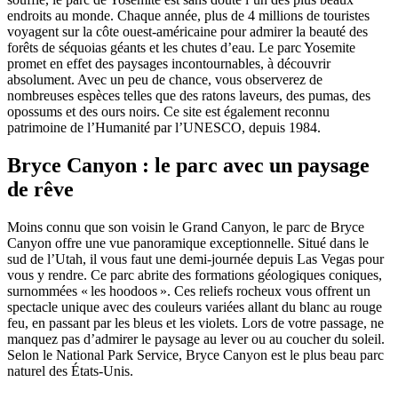
endroits au monde. Chaque année, plus de 4 millions de touristes
voyagent sur la côte ouest-américaine pour admirer la beauté des
forêts de séquoias géants et les chutes d’eau. Le parc Yosemite
promet en effet des paysages incontournables, à découvrir
absolument. Avec un peu de chance, vous observerez de
nombreuses espèces telles que des ratons laveurs, des pumas, des
opossums et des ours noirs. Ce site est également reconnu
patrimoine de l’Humanité par l’UNESCO, depuis 1984.
Bryce Canyon : le parc avec un paysage
de rêve
Moins connu que son voisin le Grand Canyon, le parc de Bryce
Canyon offre une vue panoramique exceptionnelle. Situé dans le
sud de l’Utah, il vous faut une demi-journée depuis Las Vegas pour
vous y rendre. Ce parc abrite des formations géologiques coniques,
surnommées « les hoodoos ». Ces reliefs rocheux vous offrent un
spectacle unique avec des couleurs variées allant du blanc au rouge
feu, en passant par les bleus et les violets. Lors de votre passage, ne
manquez pas d’admirer le paysage au lever ou au coucher du soleil.
Selon le National Park Service, Bryce Canyon est le plus beau parc
naturel des États-Unis.