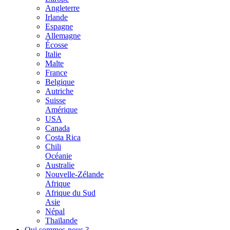
Angleterre
Irlande
Espagne
Allemagne
Écosse
Italie
Malte
France
Belgique
Autriche
Suisse
Amérique
USA
Canada
Costa Rica
Chili
Océanie
Australie
Nouvelle-Zélande
Afrique
Afrique du Sud
Asie
Népal
Thaïlande
Qui sommes-nous ?