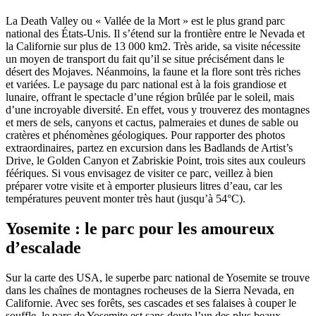
La Death Valley ou « Vallée de la Mort » est le plus grand parc
national des États-Unis. Il s’étend sur la frontière entre le Nevada et
la Californie sur plus de 13 000 km2. Très aride, sa visite nécessite
un moyen de transport du fait qu’il se situe précisément dans le
désert des Mojaves. Néanmoins, la faune et la flore sont très riches
et variées. Le paysage du parc national est à la fois grandiose et
lunaire, offrant le spectacle d’une région brûlée par le soleil, mais
d’une incroyable diversité. En effet, vous y trouverez des montagnes
et mers de sels, canyons et cactus, palmeraies et dunes de sable ou
cratères et phénomènes géologiques. Pour rapporter des photos
extraordinaires, partez en excursion dans les Badlands de Artist’s
Drive, le Golden Canyon et Zabriskie Point, trois sites aux couleurs
féériques. Si vous envisagez de visiter ce parc, veillez à bien
préparer votre visite et à emporter plusieurs litres d’eau, car les
températures peuvent monter très haut (jusqu’à 54°C).
Yosemite : le parc pour les amoureux
d’escalade
Sur la carte des USA, le superbe parc national de Yosemite se trouve
dans les chaînes de montagnes rocheuses de la Sierra Nevada, en
Californie. Avec ses forêts, ses cascades et ses falaises à couper le
souffle, le parc de Yosemite est sans doute l’un des plus beaux