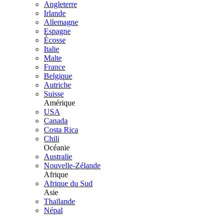
Angleterre
Irlande
Allemagne
Espagne
Écosse
Italie
Malte
France
Belgique
Autriche
Suisse
Amérique
USA
Canada
Costa Rica
Chili
Océanie
Australie
Nouvelle-Zélande
Afrique
Afrique du Sud
Asie
Thaïlande
Népal