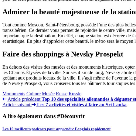
Admirer la beauté majestueuse de la stati
Tout comme Moscou, Saint-Pétersbourg possède l’une des plus belles sta
transsibérien. Ce dernier vous permet de rejoindre le centre-ville, 
important que la destination. En effet, chaque station est décorée de
et artistique. En plus d’apprécier cette beauté, le métro sera le moyen
Faire des shoppings à Nevsky Prospekt
En dehors des visites des musées et des monuments historiques, opter
les Champs-Élysées de la ville. Sur ses 4 km de long, Nevsky abrite des
goûtant aux produits locaux de la ville. Il s’agit même de l’avenue la
de Nevsky Prospekt, vous croiserez tous les bâtiments touristiques les 
Monuments
Culture
Musée
Russe
Russie
Article précédent
Top 10 des spécialités allemandes à déguster s
Article suivant
Les 7 activités et visites à faire au Sri Lanka
A lire également dans #Découvrir
Les 10 meilleurs podcasts pour apprendre l'anglais rapidement