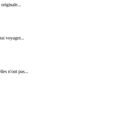
originale...
ssi voyager...
es n'ont pas...