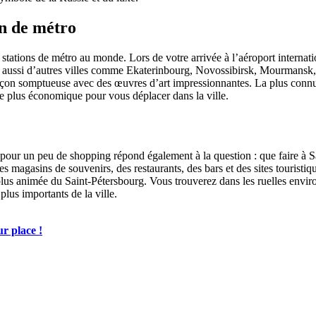
on de métro
tions de métro au monde. Lors de votre arrivée à l’aéroport internation
mais aussi d’autres villes comme Ekaterinbourg, Novossibirsk, Mourman
 façon somptueuse avec des œuvres d’art impressionnantes. La plus conn
 le plus économique pour vous déplacer dans la ville.
 pour un peu de shopping répond également à la question : que faire à 
 magasins de souvenirs, des restaurants, des bars et des sites touristiqu
 plus animée du Saint-Pétersbourg. Vous trouverez dans les ruelles enviro
plus importants de la ville.
ur place !