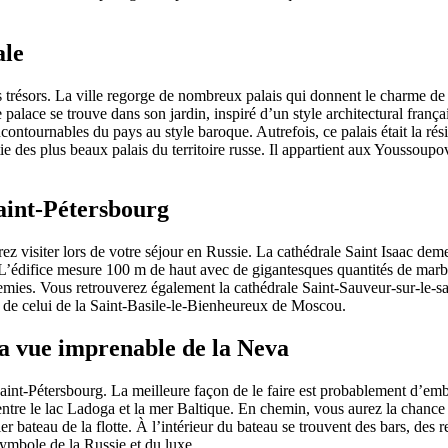
ale
ses trésors. La ville regorge de nombreux palais qui donnent le charme de 
 palace se trouve dans son jardin, inspiré d’un style architectural franç
ntournables du pays au style baroque. Autrefois, ce palais était la rési
e des plus beaux palais du territoire russe. Il appartient aux Youssoupov
Saint-Pétersbourg
ez visiter lors de votre séjour en Russie. La cathédrale Saint Isaac de
t. L’édifice mesure 100 m de haut avec de gigantesques quantités de mar
ennemies. Vous retrouverez également la cathédrale Saint-Sauveur-sur-le-
iré de celui de la Saint-Basile-le-Bienheureux de Moscou.
 la vue imprenable de la Neva
à Saint-Pétersbourg. La meilleure façon de le faire est probablement d’e
 entre le lac Ladoga et la mer Baltique. En chemin, vous aurez la chance 
r bateau de la flotte. À l’intérieur du bateau se trouvent des bars, des r
symbole de la Russie et du luxe.