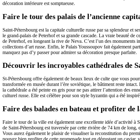
décoration intérieure est somptueuse.
Faire le tour des palais de l’ancienne capit
Saint-Pétersbourg est la capitale culturelle russe par sa splendeur et 
le grand-palais de Peterhof et sa grande cascade. La vraie beauté de ce
de Peterhof, en longeant la rive de Neva. C’est l’un des monuments inco
collections d’art russe. Enfin,
le Palais Youssoupov fait également parti
manquez pas d’y passer pour admirer sa décoration presque parfaite.
Découvrir les incroyables cathédrales de 
St-Pétersbourg offre également de beaux lieux de culte que vous pourr
transformée en musée durant l’ère soviétique, le bâtiment reste intac
la cathédrale a été peinte en gris pour ne pas attirer l’attention des 
culturel russe. Elle est célèbre pour son style byzantin qui a été insp
Faire des balades en bateau et profiter de
Faire le tour de la ville est également une excellente idée d’activité 
de Saint-Pétersbourg est traversée par cette rivière de 74 km de long,
Vous aurez également le plaisir de visualiser la reconstitution du premie
pouvez bien profiter de cette promenade tout en dégustant un caviar, 